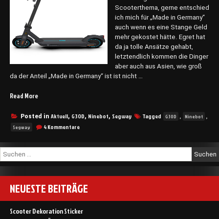
Scooterthema, gerne entschied
ich mich für „Made in Germany“
auch wenn es eine Stange Geld
mehr gekostet hätte. Egret hat
da ja tolle Ansätze gehabt,
letztendlich kommen die Dinger
aber auch aus Asien, wie groß
da der Anteil „Made in Germany“ ist ist nicht …
„Entscheidung
Read More
getroffen!“
Aktuell
G30D
Ninebot
Segway
Tagged
,
,
Posted in
,
,
,
G30D
Ninebot
zu
4 Kommentare
Segway
Entscheidung
getroffen!
Suchen
nach:
NEUESTE BEITRÄGE
Scooter Dekoration Sticker