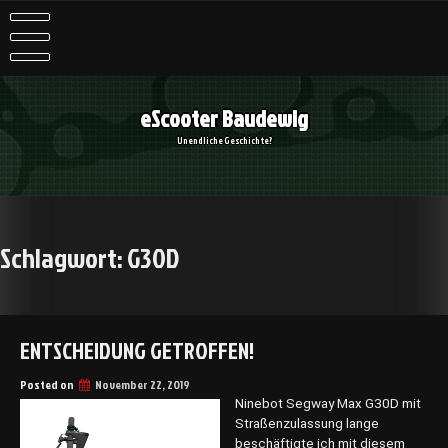
Skip
to
content
eScooter Baudewig
Unendliche Geschichte?
Schlagwort:
G30D
ENTSCHEIDUNG GETROFFEN!
Posted on
November 22, 2019
Ninebot Segway Max G30D mit
Straßenzulassung lange
beschäftigte ich mit diesem