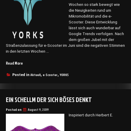
Wochen so stark bewegt wie
die Neuigkeiten rund um
Mikromobilität und die e-
Scooter. Diese Entwicklung
lässt sich auch wunderbar auf
Google Trends verfolgen. Nach
dem großen Jubel mit der
Straßenzulassung für e-Scooter im Juni sind die negativen Stimmen
in den letzten Wochen …
„Fünf
Read More
e-
Scooter
Aktuell
e-Scooter
YORKS
Posted in
,
,
Mythen
aufgedeckt“
EIN SCHELLM DER SICH BÖSES DENKT
Posted on
August 9, 2019
Inspiriert durch Herbert E.