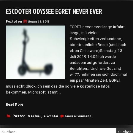
ESCOOTER ODYSSEE EGRET NEVER EVER
Posted on
August 9, 2019
EGRET never ever lange Irrfahrt;
lange, mit vielen
Schwierigkeiten verbundene,
abenteuerliche Reise (und auch
eben Chinaware)Samstag, 13.
Juli 2019 14:05 Ich werde
andauern aufgefordert zu
Berichten… Und, wie Gut sind
wir??, nehmen sie sich doch mal
ein paar Minuten Zeit. EGRET
muss echt Glücklich sein das die so viele kostenlose Infos
bekommen. Microsoft ist mit …
„eScooter
Read More
Odyssee
EGRET
on
Aktuell
e-Scooter
Leave a Comment
Posted in
,
eScooter
never
Odyssee
ever“
Suchen
EGRET