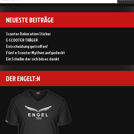
nach:
never
ever
NEUESTE BEITRÄGE
Scooter Dekoration Sticker
E-SCOOTER TRÄGER
Entscheidung getroffen!
Fünf e-Scooter Mythen aufgedeckt
Ein Schellm der sich böses denkt
DER ENGELT:N